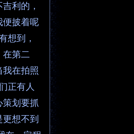
不吉利的，
我便披着呢
没有想到，
，在第二
当我在拍照
他们正有人
心策划要抓
是更想不到