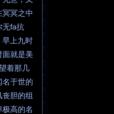
在冥冥之中
无fa抗
）早上九时
对面就是美
我望着那几
闻名于世的
风丧胆的组
率极高的名