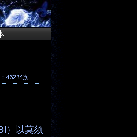
本
46234次
BI）以莫须