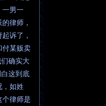
，一男一
派的律师，
府起诉了，
和付某贩卖
我们确实大
明白这到底
况，如姓
这个律师是