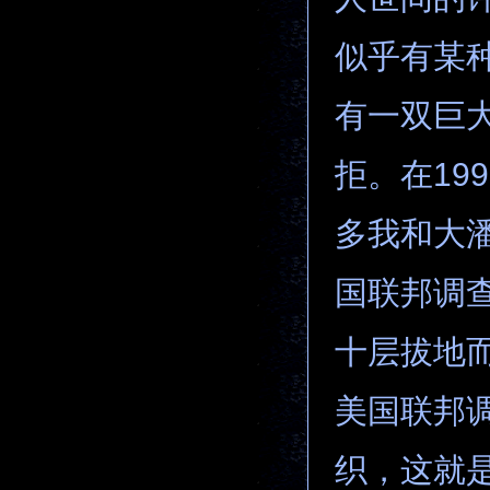
似乎有某
有一双巨
拒。在19
多我和大
国联邦调查
十层拔地
美国联邦
织，这就