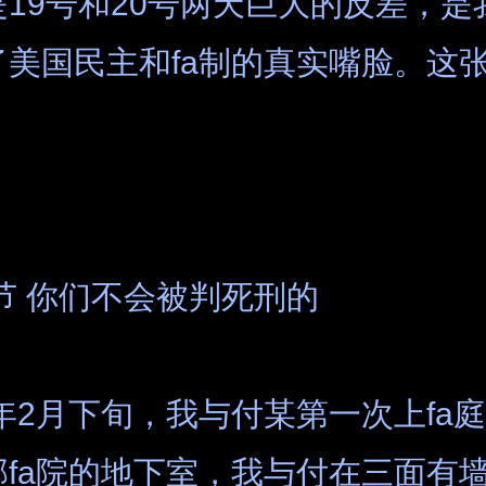
19号和20号两天巨大的反差，是
了美国民主和fa制的真实嘴脸。这
。
节 你们不会被判死刑的
8年2月下旬，我与付某第一次上fa
邦fa院的地下室，我与付在三面有