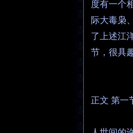
度有一个
际大毒枭
了上述江
节，很具
正文 第一
人世间的