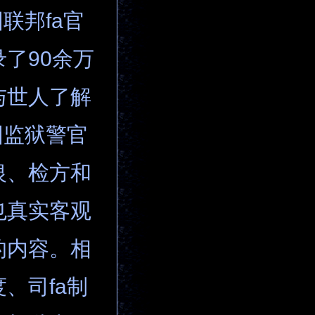
联邦fa官
了90余万
与世人了解
国监狱警官
银、检方和
也真实客观
的内容。相
、司fa制