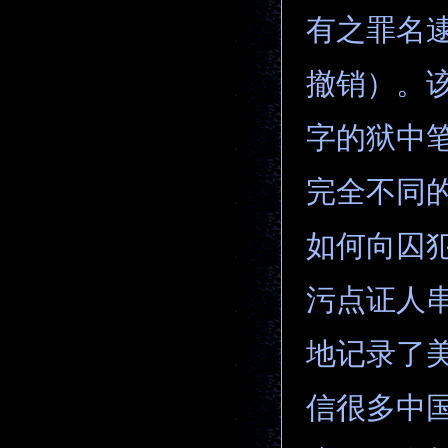
有之罪名逮
撤销）。
字的狱中
完全不同
如何向囚
污点证人
地记录了
信很多中