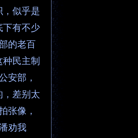
织，似乎是
底下有不少
内部的老百
这种民主制
说公安部，
的，差别太
前拍张像，
大潘劝我